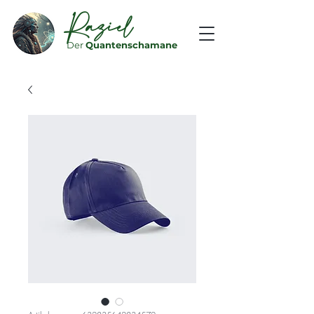
Raziel
Der
Quantenschamane