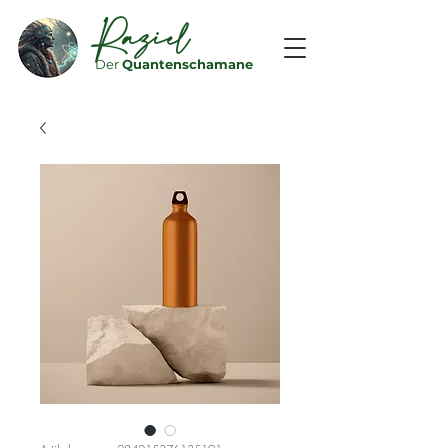
Raziel
Der
Quantenschamane