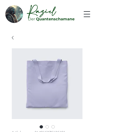
Raziel
Der
Quantenschamane